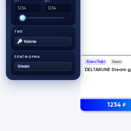
ОТ
ДО
ТИП
Ключи
ПЛАТФОРМА
Ключ/Гифт
Steam
Steam
DELTARUNE Steam gi
1234
₽