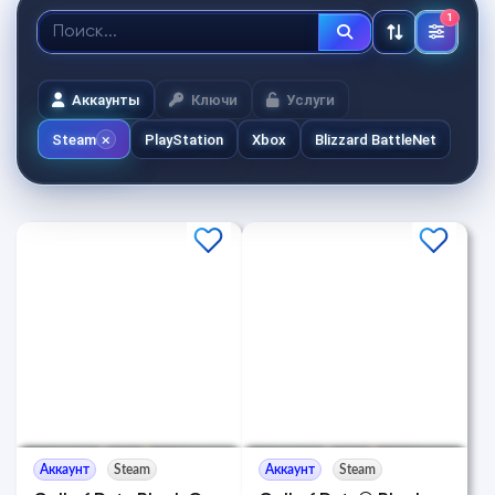
1
Аккаунты
Ключи
Услуги
Steam
PlayStation
Xbox
Blizzard BattleNet
Аккаунт
Steam
Аккаунт
Steam