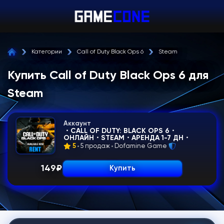
Категории
Call of Duty Black Ops 6
Steam
Купить Call of Duty Black Ops 6 для
Steam
Аккаунт
・CALL OF DUTY: BLACK OPS 6・
ОНЛАЙН・STEAM・АРЕНДА 1-7 ДН・
5
5 продаж
Dofamine Game
149
₽
Купить