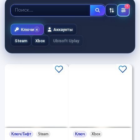
1
Ключи
Аккаунты
Steam
Xbox
Ubisoft Uplay
Ключ/Гифт
Steam
Ключ
Xbox