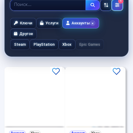
1
Ключи
Услуги
Аккаунты
Другое
Steam
PlayStation
Xbox
Epic Games