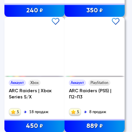
240
350
₽
₽
Аккаунт
Xbox
Аккаунт
PlayStation
ARC Raiders | Xbox
ARC Raiders (PS5) |
Series S/X
П2-П3
5
18 продаж
5
8 продаж
450
889
₽
₽